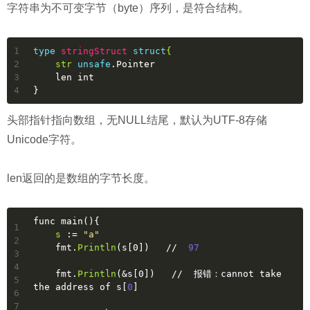
字符串为不可变字节（byte）序列，是符合结构。
1
type
stringStruct
struct
{
2
str
unsafe
.Pointer
3
    len int
4
}
头部指针指向数组，无NULL结尾，默认为UTF-8存储
Unicode字符。
len返回的是数组的字节长度。
func
main
(){
1
s 
:= 
"a"
2
    fmt.
Println
(s[0])   //  
97
3
4
    fmt.
Println
(&s[0])   //  报错：cannot take 
5
the address of s[
0
]
6
7