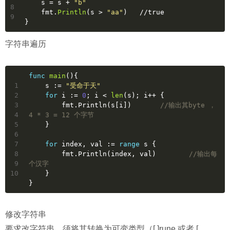
    s = s + 
"b"
8
    fmt.
Println
(s > 
"aa"
)   //true
9
}
字符串遍历
func
main
()
{
1
    s := 
"受命于天"
2
for
 i := 
0
; i < 
len
(s); i++ {
3
        fmt.Println(s[i])       
//输出其byte ， 
4
4 * 3 = 12 个字节
5
    }
6
7
for
 index, val := 
range
 s {
8
        fmt.Println(index, val)        
//输出每
9
个汉字
10
    }
}
修改字符串
要求改字符串，须将其转换为可变类型（[ ]rune 或者 [